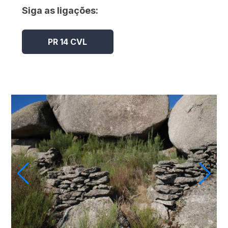
Siga as ligações:
Caminhar
PR 14 CVL
Museus e Centros
Interpretativos
Áreas de lazer ribeirinhas
Observação de aves
Património Geológico e Mineiro
Onde comer
Onde ficar