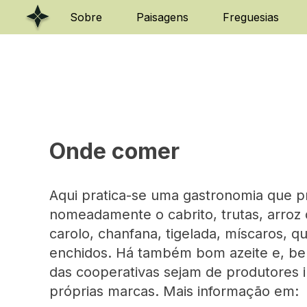
Skip
Sobre
Paisagens
Freguesias
to
content
Onde comer
Aqui pratica-se uma gastronomia que pri
nomeadamente o cabrito, trutas, arroz 
carolo, chanfana, tigelada, míscaros, q
enchidos. Há também bom azeite e, bem
das cooperativas sejam de produtores i
próprias marcas. Mais informação em: