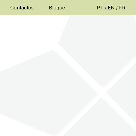
Contactos
Blogue
PT
/
EN
/
FR