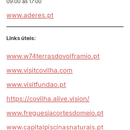
09:00 às 17:00
www.aderes.pt
Caminhar
Museus e Centros
Interpretativos
Links úteis:
Áreas de lazer ribeirinhas
www.w74terrasdovolframio.pt
Observação de aves
www.visitcovilha.com
Património Geológico e Mineiro
www.visitfundao.pt
Onde comer
https://covilha.alive.vision/
Onde ficar
www.freguesiacortesdomeio.pt
www.capitalpiscinasnaturais.pt