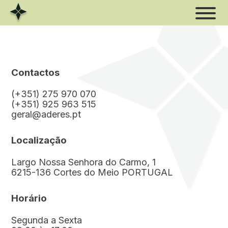
Skip
to
content
Contactos
Estrela
(+351) 275 970 070
(+351) 925 963 515
geral@aderes.pt
Xisto
Localização
Rio
Largo Nossa Senhora do Carmo, 1
Volfrâmio
6215-136 Cortes do Meio PORTUGAL
Horário
Segunda a Sexta