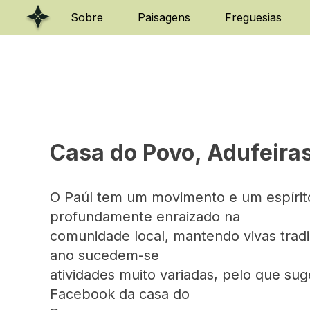
Skip
Sobre
Paisagens
Freguesias
to
content
Casa do Povo, Adufeiras
O Paúl tem um movimento e um espírito 
profundamente enraizado na
comunidade local, mantendo vivas tradiç
ano sucedem-se
atividades muito variadas, pelo que 
Facebook da casa do