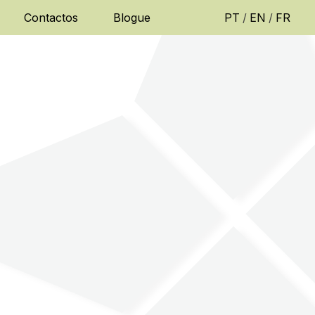
Contactos
Blogue
PT
/
EN
/
FR