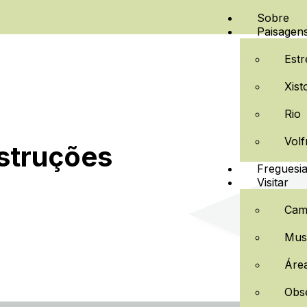
Sobre
Paisagen
Estr
Xist
Rio
Volf
nstruções
Freguesi
Visitar
Cam
Muse
Área
Obs