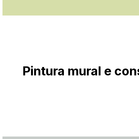
Skip
to
content
Pintura mural e co