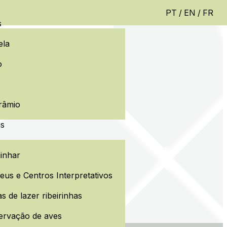
PT
/
EN
/
FR
s
ela
o
râmio
as
inhar
us e Centros Interpretativos
s de lazer ribeirinhas
ervação de aves