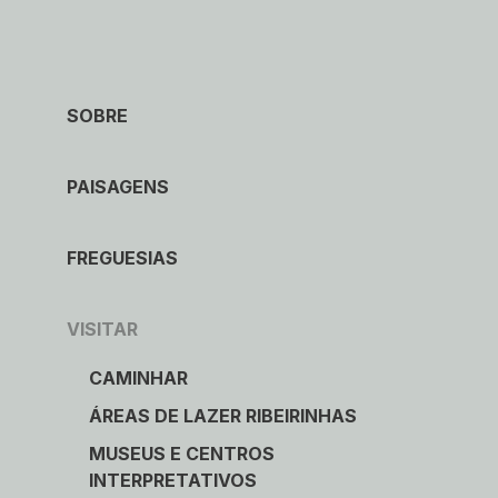
Caminhar
Museus e Centros
SOBRE
Interpretativos
PAISAGENS
Áreas de lazer ribeirinhas
Observação de aves
FREGUESIAS
Património Geológico e Mineiro
VISITAR
Onde comer
CAMINHAR
ÁREAS DE LAZER RIBEIRINHAS
Onde ficar
MUSEUS E CENTROS
INTERPRETATIVOS