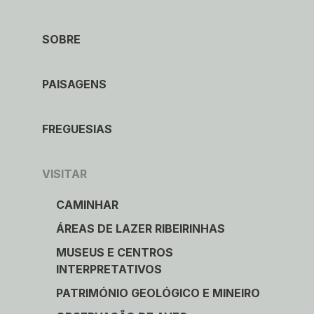
Caminhar
SOBRE
Museus e Centros
PAISAGENS
Interpretativos
Áreas de lazer ribeirinhas
FREGUESIAS
Observação de aves
VISITAR
Património Geológico e Mineiro
CAMINHAR
ÁREAS DE LAZER RIBEIRINHAS
Onde comer
MUSEUS E CENTROS
Onde ficar
INTERPRETATIVOS
PATRIMÓNIO GEOLÓGICO E MINEIRO