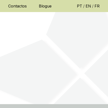
Contactos
Blogue
PT
/
EN
/
FR