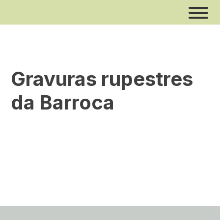
Skip
to
content
Gravuras rupestres
Estrela
da Barroca
Xisto
Rio
Volfrâmio