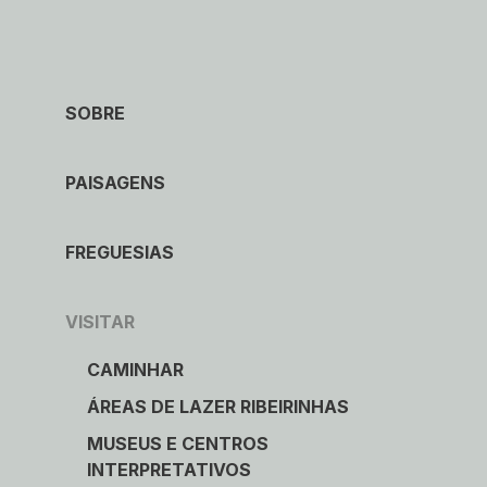
Caminhar
Museus e Centros
SOBRE
Interpretativos
PAISAGENS
Áreas de lazer ribeirinhas
Observação de aves
FREGUESIAS
Património Geológico e Mineiro
VISITAR
Onde comer
CAMINHAR
ÁREAS DE LAZER RIBEIRINHAS
Onde ficar
MUSEUS E CENTROS
INTERPRETATIVOS