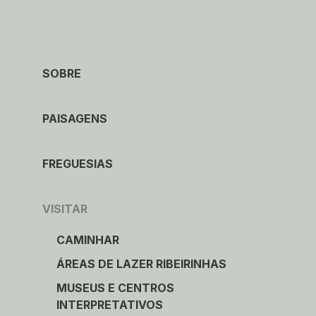
Caminhar
Museus e Centros
SOBRE
Interpretativos
PAISAGENS
Áreas de lazer ribeirinhas
Observação de aves
FREGUESIAS
Património Geológico e Mineiro
VISITAR
Onde comer
CAMINHAR
ÁREAS DE LAZER RIBEIRINHAS
Onde ficar
MUSEUS E CENTROS
INTERPRETATIVOS