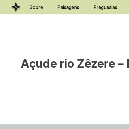
Skip
Sobre
Paisagens
Freguesias
to
content
Açude rio Zêzere –