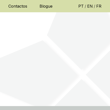
Contactos
Blogue
PT
/
EN
/
FR