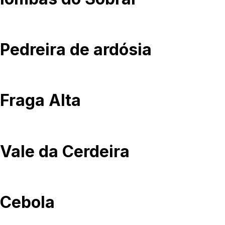
Caminhar
Pedreira de ardósia
Museus e Centros
Interpretativos
Áreas de lazer ribeirinhas
Fraga Alta
Observação de aves
Património Geológico e Mineiro
Vale da Cerdeira
Onde comer
Onde ficar
Cebola