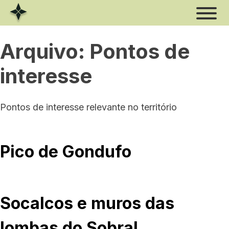
Skip
to
content
Arquivo:
Pontos de
interesse
Estrela
Pontos de interesse relevante no território
Xisto
Rio
Pico de Gondufo
Volfrâmio
Socalcos e muros das
lombas do Sobral