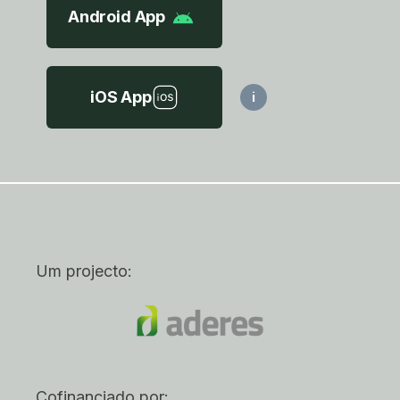
Android App
iOS App
i
Um projecto:
Cofinanciado por: