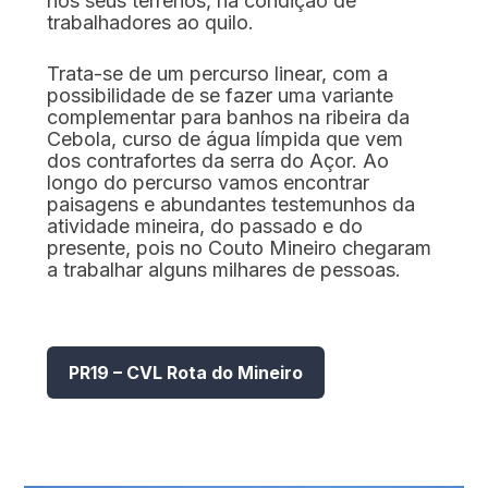
nos seus terrenos, na condição de
trabalhadores ao quilo.
Caminhar
Trata-se de um percurso linear, com a
possibilidade de se fazer uma variante
Museus e Centros
complementar para banhos na ribeira da
Cebola, curso de água límpida que vem
Interpretativos
dos contrafortes da serra do Açor. Ao
longo do percurso vamos encontrar
Áreas de lazer ribeirinhas
paisagens e abundantes testemunhos da
atividade mineira, do passado e do
presente, pois no Couto Mineiro chegaram
Observação de aves
a trabalhar alguns milhares de pessoas.
Património Geológico e Mineiro
Onde comer
PR19 – CVL Rota do Mineiro
Onde ficar