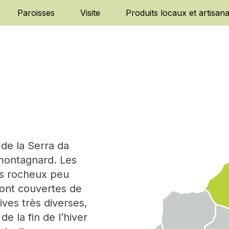
Paroisses
Visite
Produits locaux et artisana
 de la Serra da
 montagnard. Les
nts rocheux peu
sont couvertes de
ives très diverses,
de la fin de l’hiver