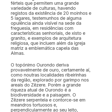
férteis que permitem uma grande
variedade de culturas, havendo
Caminhar
registos da existência de 20 moinhos e
5 lagares, testemunhos de alguma
opulência ainda visível na sede da
Museus e Centros
freguesia, em residências com
Interpretativos
características senhoriais, de xisto e
granito, e exemplos de arquitetura
religiosa, que incluem além da igreja
Áreas de lazer ribeirinhas
matriz a emblemática capela das
Almas.
Observação de aves
O topónimo Ourondo deriva
Património Geológico e Mineiro
provavelmente de ouro, certamente aí,
como noutras localidades ribeirinhas
da região, explorado por garimpo nos
Onde comer
areais do Zêzere. Porém a grande
riqueza atual de Ourondo é a
Onde ficar
biodiversidade e a paisagem. O
Zêzere serpenteia e contorce-se em
meandros tortuosos e,
perpendicularmente ao seu leito,