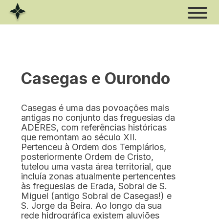
Skip
to
content
Casegas e Ourondo
Estrela
Casegas é uma das povoações mais
Xisto
antigas no conjunto das freguesias da
ADERES, com referências históricas
que remontam ao século XII.
Rio
Pertenceu à Ordem dos Templários,
posteriormente Ordem de Cristo,
Volfrâmio
tutelou uma vasta área territorial, que
incluía zonas atualmente pertencentes
às freguesias de Erada, Sobral de S.
Miguel (antigo Sobral de Casegas!) e
S. Jorge da Beira. Ao longo da sua
rede hidrográfica existem aluviões