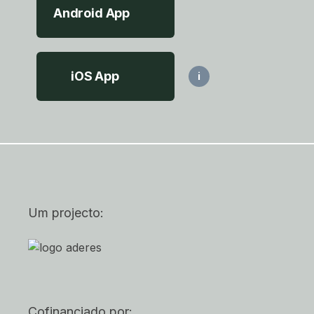
Android App
iOS App
i
Um projecto:
Cofinanciado por: