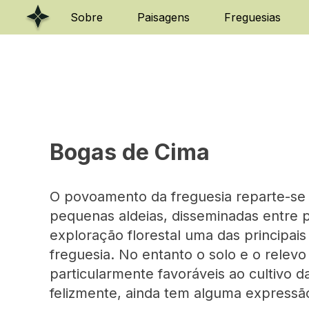
Skip
Sobre
Paisagens
Freguesias
to
content
Bogas de Cima
O povoamento da freguesia reparte-se
pequenas aldeias, disseminadas entre p
exploração florestal uma das principais
freguesia. No entanto o solo e o relevo
particularmente favoráveis ao cultivo da
felizmente, ainda tem alguma expressã