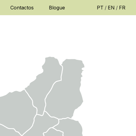
Contactos
Blogue
PT
/
EN
/
FR